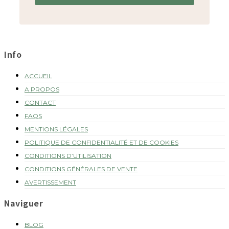
FOOTER
Info
ACCUEIL
A PROPOS
CONTACT
FAQS
MENTIONS LÉGALES
POLITIQUE DE CONFIDENTIALITÉ ET DE COOKIES
CONDITIONS D’UTILISATION
CONDITIONS GÉNÉRALES DE VENTE
AVERTISSEMENT
Naviguer
BLOG